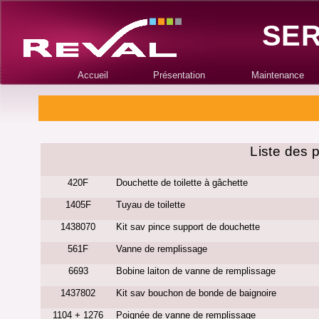
SER
Accueil
Présentation
Maintenance
Liste des 
420F
Douchette de toilette à gâchette
1405F
Tuyau de toilette
1438070
Kit sav pince support de douchette
561F
Vanne de remplissage
6693
Bobine laiton de vanne de remplissage
1437802
Kit sav bouchon de bonde de baignoire
1104 + 1276
Poignée de vanne de remplissage