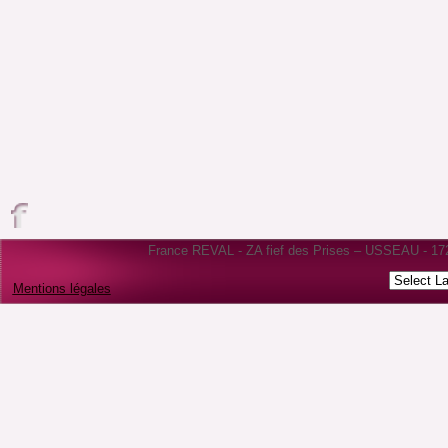
France REVAL - ZA fief des Prises – USSEAU - 1722
Mentions légales