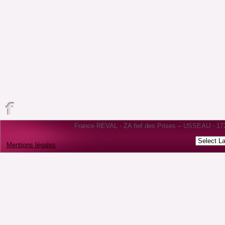
France REVAL - ZA fief des Prises – USSEAU - 1722
Mentions légales